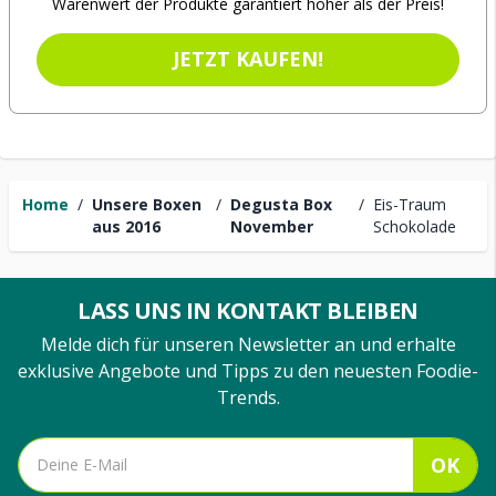
Warenwert der Produkte garantiert höher als der Preis!
JETZT KAUFEN!
Home
/
Unsere Boxen
/
Degusta Box
/
Eis-Traum
aus 2016
November
Schokolade
LASS UNS IN KONTAKT BLEIBEN
Melde dich für unseren Newsletter an und erhalte
exklusive Angebote und Tipps zu den neuesten Foodie-
Trends.
OK