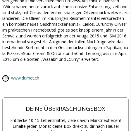
weitgehend in die verschiedenen Prozess-Abschnitte involviert:
«Wir schauen heute zurück auf eine intensive Entwicklungszeit und
sind stolz, mit Cielos den ersten knackigen Olivensnack weltweit zu
lancieren. Die Oliven im knusprigen Reismehlmantel versprechen
ein komplett neues Geschmackserlebnis». Cielos, „Crunchy Olives“
im praktischen Frischebeutel gibt es seit knapp einem Jahr in der
Schweiz und wurden erfolgreich an der Anuga 2015 und ISM 2016
international vorgestellt. Aufgrund der tollen Nachfrage wird das
bestehende Sortiment in den Geschmacksrichtungen «Paprika», «à
la Pizza», «Sour Cream & Onion» und «Chilli Lemongrass» im April
2016 um die Sorten „Wasabi“ und „Curry“ erweitert.
www.dumet.ch
DEINE ÜBERRASCHUNGSBOX
Entdecke 10-15 Lebensmittel, viele davon Marktneuheiten!
Erhalte jeden Monat deine Box direkt zu dir nach Hause!