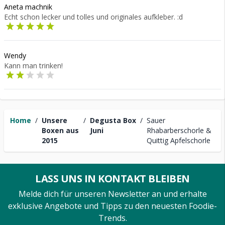
Aneta machnik
Echt schon lecker und tolles und originales aufkleber. :d
Wendy
Kann man trinken!
Home
/
Unsere
/
Degusta Box
/
Sauer
Boxen aus
Juni
Rhabarberschorle &
2015
Quittig Apfelschorle
LASS UNS IN KONTAKT BLEIBEN
Melde dich für unseren Newsletter an und erhalte
exklusive Angebote und Tipps zu den neuesten Foodie-
Trends.