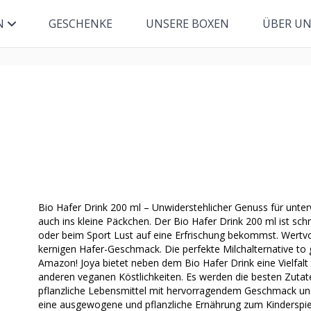
N
GESCHENKE
UNSERE BOXEN
ÜBER U
Bio Hafer Drink 200 ml – Unwiderstehlicher Genuss für unt
auch ins kleine Päckchen. Der Bio Hafer Drink 200 ml ist sch
oder beim Sport Lust auf eine Erfrischung bekommst. Wertvoll
kernigen Hafer-Geschmack. Die perfekte Milchalternative to g
Amazon! Joya bietet neben dem Bio Hafer Drink eine Vielfalt 
anderen veganen Köstlichkeiten. Es werden die besten Zutat
pflanzliche Lebensmittel mit hervorragendem Geschmack und 
eine ausgewogene und pflanzliche Ernährung zum Kinderspie