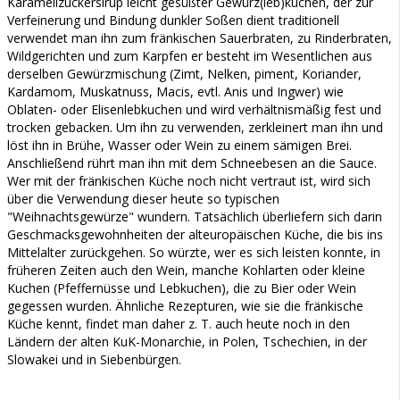
Karamellzuckersirup leicht gesüßter Gewürz(leb)kuchen, der zur
Verfeinerung und Bindung dunkler Soßen dient traditionell
verwendet man ihn zum fränkischen Sauerbraten, zu Rinderbraten,
Wildgerichten und zum Karpfen er besteht im Wesentlichen aus
derselben Gewürzmischung (Zimt, Nelken, piment, Koriander,
Kardamom, Muskatnuss, Macis, evtl. Anis und Ingwer) wie
Oblaten- oder Elisenlebkuchen und wird verhältnismäßig fest und
trocken gebacken. Um ihn zu verwenden, zerkleinert man ihn und
löst ihn in Brühe, Wasser oder Wein zu einem sämigen Brei.
Anschließend rührt man ihn mit dem Schneebesen an die Sauce.
Wer mit der fränkischen Küche noch nicht vertraut ist, wird sich
über die Verwendung dieser heute so typischen
"Weihnachtsgewürze" wundern. Tatsächlich überliefern sich darin
Geschmacksgewohnheiten der alteuropäischen Küche, die bis ins
Mittelalter zurückgehen. So würzte, wer es sich leisten konnte, in
früheren Zeiten auch den Wein, manche Kohlarten oder kleine
Kuchen (Pfeffernüsse und Lebkuchen), die zu Bier oder Wein
gegessen wurden. Ähnliche Rezepturen, wie sie die fränkische
Küche kennt, findet man daher z. T. auch heute noch in den
Ländern der alten KuK-Monarchie, in Polen, Tschechien, in der
Slowakei und in Siebenbürgen.