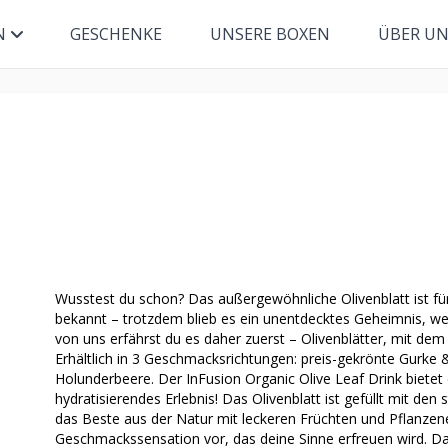
N
GESCHENKE
UNSERE BOXEN
ÜBER U
Wusstest du schon? Das außergewöhnliche Olivenblatt ist für
bekannt – trotzdem blieb es ein unentdecktes Geheimnis, we
von uns erfährst du es daher zuerst – Olivenblätter, mit dem
Erhältlich in 3 Geschmacksrichtungen: preis-gekrönte Gurke
Holunderbeere. Der InFusion Organic Olive Leaf Drink bietet d
hydratisierendes Erlebnis! Das Olivenblatt ist gefüllt mit den s
das Beste aus der Natur mit leckeren Früchten und Pflanzene
Geschmackssensation vor, das deine Sinne erfreuen wird. Das