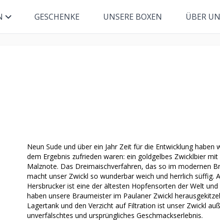
N
GESCHENKE
UNSERE BOXEN
ÜBER U
Neun Sude und über ein Jahr Zeit für die Entwicklung haben
dem Ergebnis zufrieden waren: ein goldgelbes Zwicklbier mi
Malznote. Das Dreimaischverfahren, das so im modernen 
macht unser Zwickl so wunderbar weich und herrlich süffig. A
Hersbrucker ist eine der ältesten Hopfensorten der Welt und
haben unsere Braumeister im Paulaner Zwickl herausgekitzelt
Lagertank und den Verzicht auf Filtration ist unser Zwickl au
unverfälschtes und ursprüngliches Geschmackserlebnis.