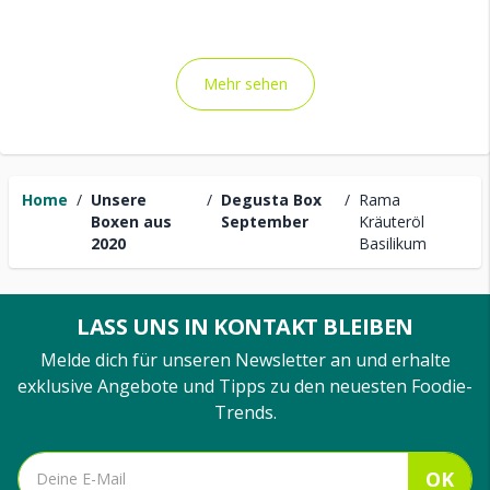
Mehr sehen
Home
/
Unsere
/
Degusta Box
/
Rama
Boxen aus
September
Kräuteröl
2020
Basilikum
LASS UNS IN KONTAKT BLEIBEN
Melde dich für unseren Newsletter an und erhalte
exklusive Angebote und Tipps zu den neuesten Foodie-
Trends.
OK