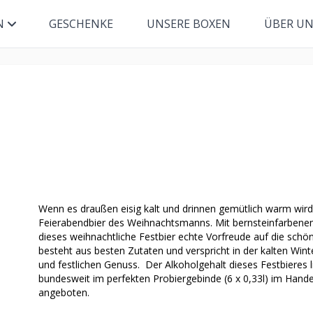
N
GESCHENKE
UNSERE BOXEN
ÜBER U
Wenn es draußen eisig kalt und drinnen gemütlich warm wird
Feierabendbier des Weihnachtsmanns. Mit bernsteinfarben
dieses weihnachtliche Festbier echte Vorfreude auf die sch
besteht aus besten Zutaten und verspricht in der kalten Win
und festlichen Genuss. Der Alkoholgehalt dieses Festbieres
bundesweit im perfekten Probiergebinde (6 x 0,33l) im Hand
angeboten.