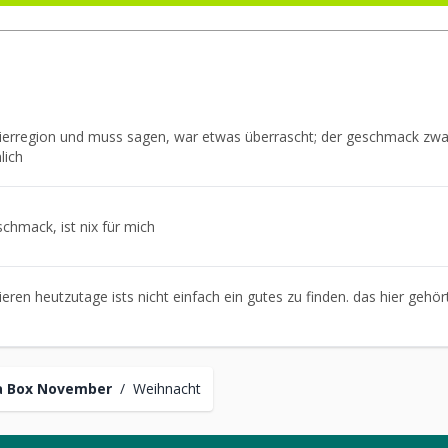
erregion und muss sagen, war etwas überrascht; der geschmack zwa
lich
eschmack, ist nix für mich
ren heutzutage ists nicht einfach ein gutes zu finden. das hier gehört
n
a Box November
/
Weihnacht