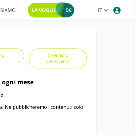
 SIAMO
LA VOGLIO!
5€
IT
ox
Calendario
dell'Avvento
di ogni mese
di.
a! Ne pubblicheremo i contenuti solo