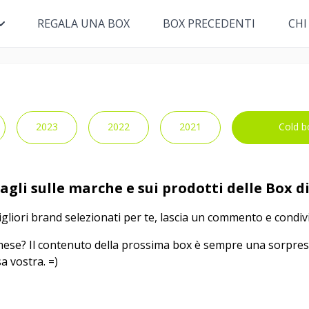
REGALA UNA BOX
BOX PRECEDENTI
CHI
2023
2022
2021
Cold b
tagli sulle marche e sui prodotti delle Box 
migliori brand selezionati per te, lascia un commento e condivi
 mese? Il contenuto della prossima box è sempre una sorpres
a vostra. =)