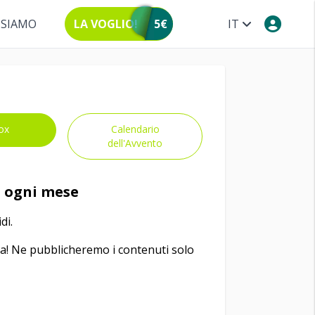
 SIAMO
LA VOGLIO!
5€
IT
ox
Calendario
dell'Avvento
di ogni mese
di.
a! Ne pubblicheremo i contenuti solo