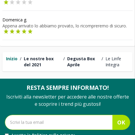
Domenica g.
Appena arrivato lo abbiamo provato, lo ricompreremo di sicuro.
Inizio
/
Le nostre box
/
Degusta Box
/
Le Linfe
del 2021
Aprile
Integra
RESTA SEMPRE INFORMATO!
Iscriviti alla newsletter per accedere alle nostre offerte
e scoprire i trend più gustosi!
OK