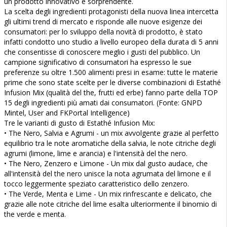
un prodotto innovativo e sorprendente.
La scelta degli ingredienti protagonisti della nuova linea intercetta
gli ultimi trend di mercato e risponde alle nuove esigenze dei
consumatori: per lo sviluppo della novità di prodotto, è stato
infatti condotto uno studio a livello europeo della durata di 5 anni
che consentisse di conoscere meglio i gusti del pubblico. Un
campione significativo di consumatori ha espresso le sue
preferenze su oltre 1.500 alimenti presi in esame: tutte le materie
prime che sono state scelte per le diverse combinazioni di Estathé
Infusion Mix (qualità del the, frutti ed erbe) fanno parte della TOP
15 degli ingredienti più amati dai consumatori. (Fonte: GNPD
Mintel, User and FKPortal Intelligence)
Tre le varianti di gusto di Estathé Infusion Mix:
• The Nero, Salvia e Agrumi - un mix avvolgente grazie al perfetto
equilibrio tra le note aromatiche della salvia, le note citriche degli
agrumi (limone, lime e arancia) e l'intensità del the nero.
• The Nero, Zenzero e Limone - Un mix dal gusto audace, che
all'intensità del the nero unisce la nota agrumata del limone e il
tocco leggermente speziato caratteristico dello zenzero.
• The Verde, Menta e Lime - Un mix rinfrescante e delicato, che
grazie alle note citriche del lime esalta ulteriormente il binomio di
the verde e menta.