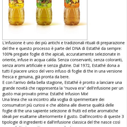
L'infusione è uno dei più antichi e tradizionali rituali di preparazione
del the e questo processo è parte del DNA di Estathé da sempre:
100% pregiate foglie di the apicali, accuratamente selezionate in
oriente, infuse in acqua calda. Senza conservanti, senza coloranti,
senza aromi artificiale e senza glutine. Dal 1972, Estathé dona a
tutti il piacere unico del vero infuso di foglie di the in una versione
fresca e genuina, già pronta da bere.
E con l'arrivo della bella stagione, Estathé è pronto a lanciare una
grande novità che rappresenta la "nuova era" dell'infusione per un
gusto mai provato prima: Estathé Infusion Mix!
Una linea che va incontro alla voglia di sperimentare dei
consumatori più curiosi e che abbina alle diverse qualità delle
foglie di the una sapiente selezione di frutti ed erbe aromatiche
ideali per esaltarne ulteriormente il gusto. Dall'incontro di queste 3
tipologie di ingredienti e dall'infusione classica del the nasce così