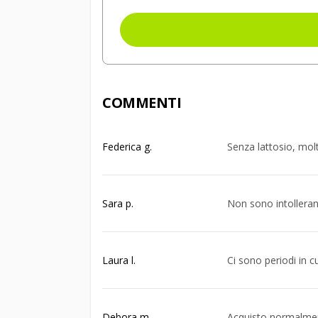
COMMENTI
Federica g.
Senza lattosio, molt
Sara p.
Non sono intolleran
Laura l.
Ci sono periodi in c
Debora m.
Acquisto normalme