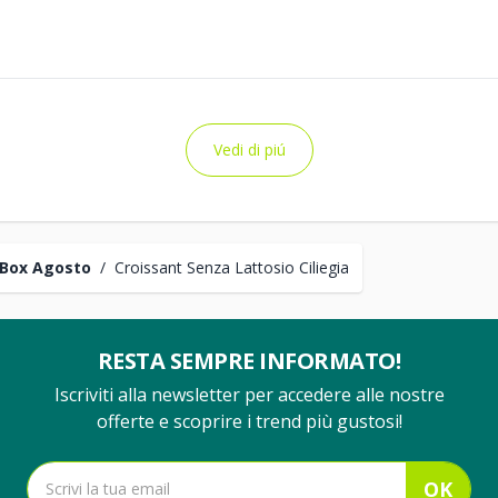
Vedi di piú
Box Agosto
/
Croissant Senza Lattosio Ciliegia
RESTA SEMPRE INFORMATO!
Iscriviti alla newsletter per accedere alle nostre
offerte e scoprire i trend più gustosi!
OK