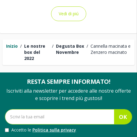
Vedi di piú
Inizio
/
Le nostre
/
Degusta Box
/
Cannella macinata e
box del
Novembre
Zenzero macinato
2022
RESTA SEMPRE INFORMATO!
Iscriviti alla newsletter per accedere alle nostre offerte
e scoprire i trend più gustosi!
OK
Accetto le
Politica sulla privacy