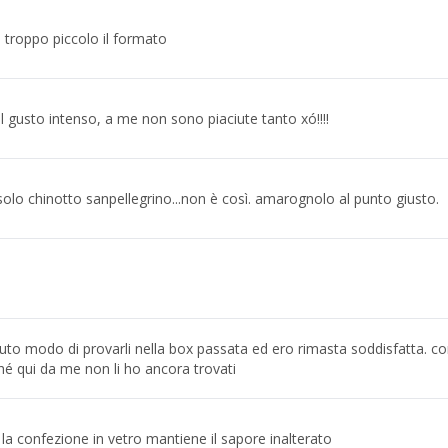
troppo piccolo il formato
 gusto intenso, a me non sono piaciute tanto xó!!!!
olo chinotto sanpellegrino...non è così. amarognolo al punto giusto.
uto modo di provarli nella box passata ed ero rimasta soddisfatta. con
hé qui da me non li ho ancora trovati
la confezione in vetro mantiene il sapore inalterato