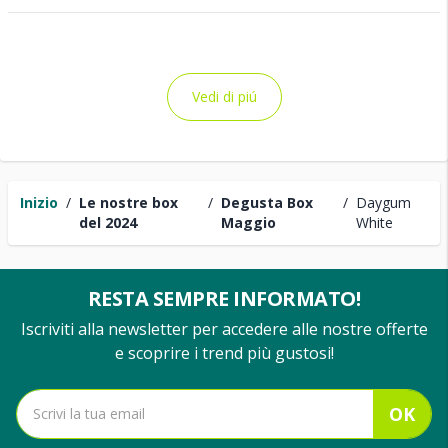
Vedi di piú
Inizio
/
Le nostre box
/
Degusta Box
/
Daygum
del 2024
Maggio
White
RESTA SEMPRE INFORMATO!
Iscriviti alla newsletter per accedere alle nostre offerte
e scoprire i trend più gustosi!
OK