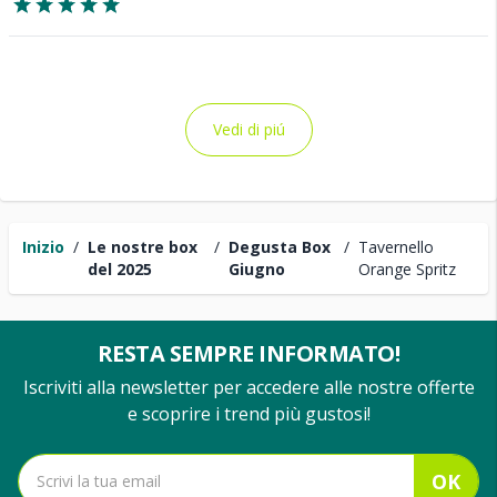
Vedi di piú
Inizio
/
Le nostre box
/
Degusta Box
/
Tavernello
del 2025
Giugno
Orange Spritz
RESTA SEMPRE INFORMATO!
Iscriviti alla newsletter per accedere alle nostre offerte
e scoprire i trend più gustosi!
OK