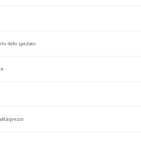
to dello speziato
te
alità/prezzo