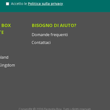
Accetto le
Politica sulla privacy
 BOX
BISOGNO DI AIUTO?
TE
Domande frequenti
Contattaci
land
Kingdom
Copyright © 2026 Degusta Box, Tutti i diritti riservati.