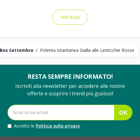
Vedi di piú
Box Settembre
/
Polenta Istantanea Gialla alle Lenticchie Rosse
RESTA SEMPRE INFORMATO!
Iscriviti alla newsletter per accedere alle nostre
offerte e scoprire i trend più gustosi!
OK
Accetto le
Politica sulla privacy