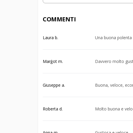
COMMENTI
Laura b.
Una buona polenta d
Marģot m.
Davvero molto gus
Giuseppe a.
Buona, veloce, econ
Roberta d.
Molto buona e velo
Anna m.
Gustosa e veloce