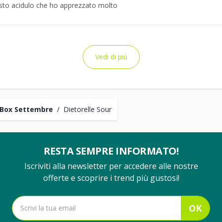
sto acidulo che ho apprezzato molto
Vedi di piú
Box Settembre
/
Dietorelle Sour
RESTA SEMPRE INFORMATO!
Iscriviti alla newsletter per accedere alle nostre
offerte e scoprire i trend più gustosi!
OK