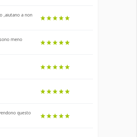
no ,aiutano a non
o sono meno
 vendono questo