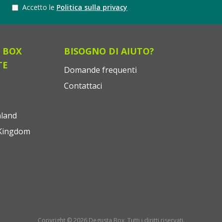
Accetto le
Politica sulla privacy
 BOX
BISOGNO DI AIUTO?
TE
Domande frequenti
Contattaci
land
Kingdom
Copyright © 2026 Degusta Box, Tutti i diritti riservati.