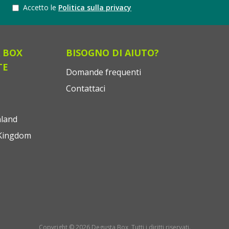
Accetto le
Politica sulla privacy
 BOX
BISOGNO DI AIUTO?
TE
Domande frequenti
Contattaci
land
Kingdom
Copyright © 2026 Degusta Box, Tutti i diritti riservati.