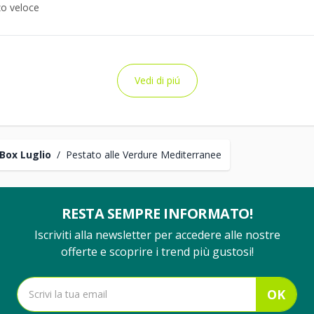
o veloce
Vedi di piú
Box Luglio
/
Pestato alle Verdure Mediterranee
RESTA SEMPRE INFORMATO!
Iscriviti alla newsletter per accedere alle nostre
offerte e scoprire i trend più gustosi!
OK