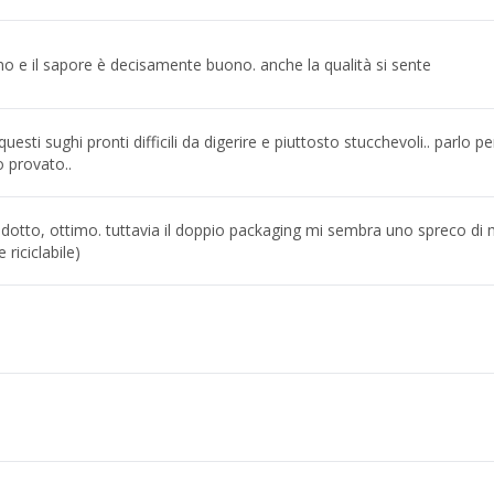
no e il sapore è decisamente buono. anche la qualità si sente
esti sughi pronti difficili da digerire e piuttosto stucchevoli.. parlo pe
ho provato..
odotto, ottimo. tuttavia il doppio packaging mi sembra uno spreco di m
riciclabile)