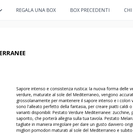
REGALA UNA BOX
BOX PRECEDENTI
CHI
TERRANEE
Sapore intenso e consistenza rustica: la nuova forma delle ve
verdure, maturate al sole del Mediterraneo, vengono accura
grossolanamente per mantenere il sapore intenso e i colori viv
sono l'alleato perfetto della fantasia, per creare piatti caldi o 
varianti disponibili: Pestato Verdure Mediterranee: zucchine,
saporito, che porterà allegria sulla tua tavola. Pestato Mela
tagliate in maniera irregolare per dare un gusto davvero origi
migliori pomodori maturati al sole del Mediterraneo e subito 