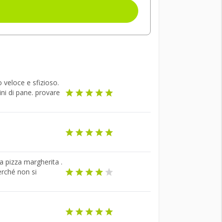
 veloce e sfizioso.
ini di pane. provare
la pizza margherita .
erché non si