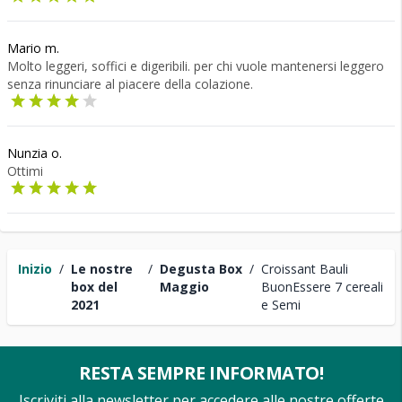
Mario m.
Molto leggeri, soffici e digeribili. per chi vuole mantenersi leggero
senza rinunciare al piacere della colazione.
Nunzia o.
Ottimi
Inizio
/
Le nostre
/
Degusta Box
/
Croissant Bauli
box del
Maggio
BuonEssere 7 cereali
2021
e Semi
RESTA SEMPRE INFORMATO!
Iscriviti alla newsletter per accedere alle nostre offerte