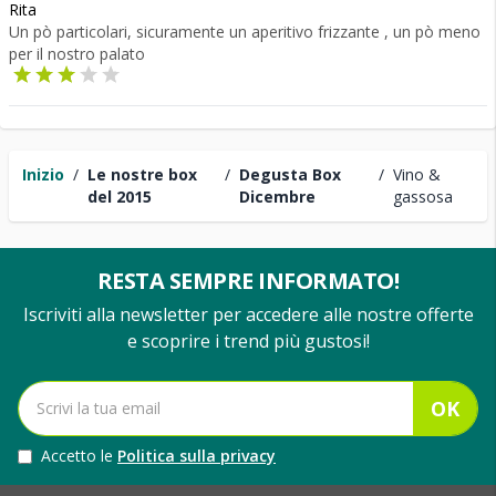
Rita
Un pò particolari, sicuramente un aperitivo frizzante , un pò meno
per il nostro palato
Inizio
/
Le nostre box
/
Degusta Box
/
Vino &
del 2015
Dicembre
gassosa
RESTA SEMPRE INFORMATO!
Iscriviti alla newsletter per accedere alle nostre offerte
e scoprire i trend più gustosi!
OK
Accetto le
Politica sulla privacy