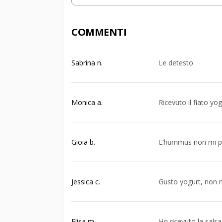
COMMENTI
Sabrina n.
Le detesto
Monica a.
Ricevuto il fiato yo
Gioia b.
L’hummus non mi pia
Jessica c.
Gusto yogurt, non m
Elisa m.
Ho ricevuto la sals