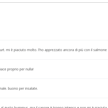
gurt. mi è piaciuto molto. l'ho apprezzato ancora di più con il salmone
ce proprio per nulla!
ale. buono per insalate.
a al gusto hummus, ma il sapore è troppo intenso e non mi è piaciuta.