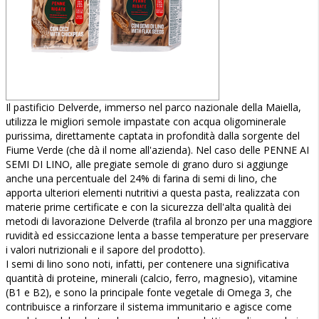
Il pastificio Delverde, immerso nel parco nazionale della Maiella,
utilizza le migliori semole impastate con acqua oligominerale
purissima, direttamente captata in profondità dalla sorgente del
Fiume Verde (che dà il nome all'azienda). Nel caso delle PENNE AI
SEMI DI LINO, alle pregiate semole di grano duro si aggiunge
anche una percentuale del 24% di farina di semi di lino, che
apporta ulteriori elementi nutritivi a questa pasta, realizzata con
materie prime certificate e con la sicurezza dell'alta qualità dei
metodi di lavorazione Delverde (trafila al bronzo per una maggiore
ruvidità ed essiccazione lenta a basse temperature per preservare
i valori nutrizionali e il sapore del prodotto).
I semi di lino sono noti, infatti, per contenere una significativa
quantità di proteine, minerali (calcio, ferro, magnesio), vitamine
(B1 e B2), e sono la principale fonte vegetale di Omega 3, che
contribuisce a rinforzare il sistema immunitario e agisce come