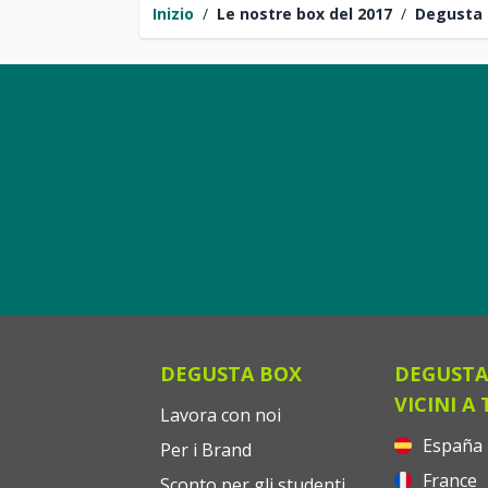
Inizio
/
Le nostre box del 2017
/
Degusta 
DEGUSTA BOX
DEGUSTA
VICINI A 
Lavora con noi
España
Per i Brand
France
Sconto per gli studenti