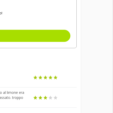
o!
o al limone era
assato. troppo