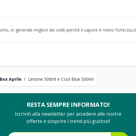
imo, in generale migliori dei soliti perché il sapore è meno forte/zuc
Box Aprile
/
Limone 500ml e Cool Blue 500ml
RESTA SEMPRE INFORMATO!
Iscriviti alla newsletter per accedere alle nostre
offerte e scoprire i trend più gustosi!