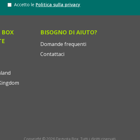
Accetto le
Politica sulla privacy
 BOX
BISOGNO DI AIUTO?
TE
Domande frequenti
Contattaci
land
Kingdom
Copyright © 2026 Degusta Box, Tutti i diritti riservati.