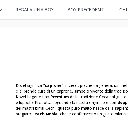
REGALA UNA BOX
BOX PRECEDENTI
CHI
Kozel significa "
caprone
" in ceco, poichè da generazioni nel b
ci si prende cura di un caprone, simbolo vivente della tradizion
Kozel Lager è una
Premium
della tradizione Ceca dal gusto
e luppolo. Prodotta seguendo la ricetta originale e con
dopp
dei mastri birrai Cechi, questa puro malto nasce dalla sapien
pregiato
Czech Noble
, che le conferiscono un gusto bilanc