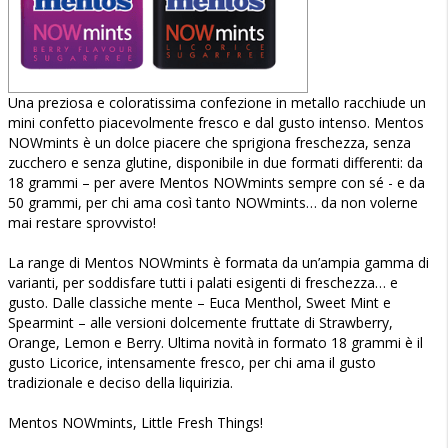
Una preziosa e coloratissima confezione in metallo racchiude un
mini confetto piacevolmente fresco e dal gusto intenso. Mentos
NOWmints è un dolce piacere che sprigiona freschezza, senza
zucchero e senza glutine, disponibile in due formati differenti: da
18 grammi – per avere Mentos NOWmints sempre con sé - e da
50 grammi, per chi ama così tanto NOWmints… da non volerne
mai restare sprovvisto!
La range di Mentos NOWmints è formata da un’ampia gamma di
varianti, per soddisfare tutti i palati esigenti di freschezza… e
gusto. Dalle classiche mente – Euca Menthol, Sweet Mint e
Spearmint – alle versioni dolcemente fruttate di Strawberry,
Orange, Lemon e Berry. Ultima novità in formato 18 grammi è il
gusto Licorice, intensamente fresco, per chi ama il gusto
tradizionale e deciso della liquirizia.
Mentos NOWmints, Little Fresh Things!