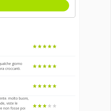
 qualche giorno
ora croccanti.
iente. molto buoni,
e, viste le
ore non fosse poi