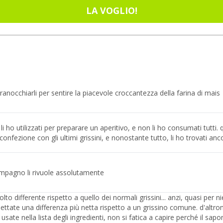
LA VOGLIO!
anocchiarli per sentire la piacevole croccantezza della farina di mais
li ho utilizzati per preparare un aperitivo, e non li ho consumati tutti.
confezione con gli ultimi grissini, e nonostante tutto, li ho trovati anc
compagno li rivuole assolutamente
lto differente rispetto a quello dei normali grissini... anzi, quasi per n
tate una differenza più netta rispetto a un grissino comune. d'altrond
 usate nella lista degli ingredienti, non si fatica a capire perché il sap