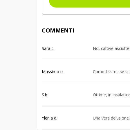
COMMENTI
Sara c.
No, cattive asciutt
Massimo n.
Comodissime se si è
S.b
Ottime, in insalata
Ylenia d.
Una vera delusione