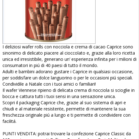
I deliziosi wafer rolls con nocciola e crema di cacao Caprice sono
sinonimo di delicato piacere al cioccolato e, grazie alla loro ricetta
unica ed irresistibile, generano un’ esperienza infinita per i milioni di
consumatori in piú di 40 paesi di tutto il mondo.
Adulti e bambini adorano gustare i Caprice in qualsiasi occasione,
per soddisfare un dolce languorino o per le occasioni piú speciali.
Condividile a Natale con i tuoi amici o familiari!
Il wafer Viennese ripieno di delicata crema di nocciola si scioglie in
bocca e cattura tutti i tuoi sensi in una sensazione unica.
Scopri il packaging Caprice che, grazie al suo sistema di apri e
chiudi e al materiale resistente, permette di mantenere la sua
freschezza originale piú a lungo e ti permette di condividere con
facilitá.
PUNTI VENDITA: potrai trovare la confezione Caprice Classic da