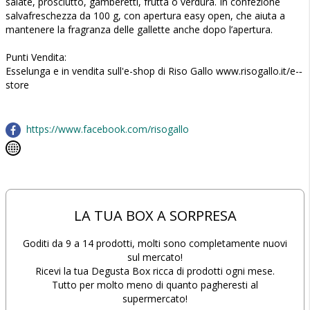
salate, prosciutto, gamberetti, frutta o verdura. In confezione
salvafreschezza da 100 g, con apertura easy open, che aiuta a
mantenere la fragranza delle gallette anche dopo l’apertura.
Punti Vendita:
Esselunga e in vendita sull'e-shop di Riso Gallo www.risogallo.it/e-­‐
store
https://www.facebook.com/risogallo
LA TUA BOX A SORPRESA
Goditi da 9 a 14 prodotti, molti sono completamente nuovi
sul mercato!
Ricevi la tua Degusta Box ricca di prodotti ogni mese.
Tutto per molto meno di quanto pagheresti al
supermercato!