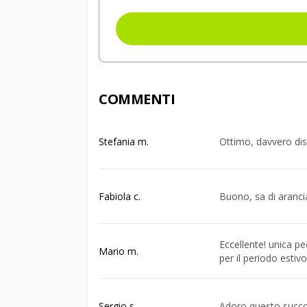
COMMENTI
Stefania m.
Ottimo, davvero dis
Fabiola c.
Buono, sa di arancia
Eccellente! unica pe
Mario m.
per il periodo estivo
Sergio s.
Adoro questo succo 