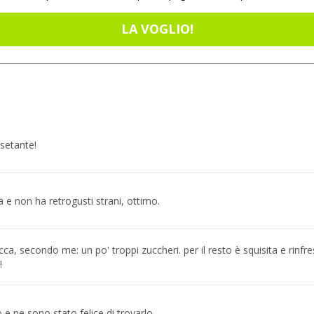
LA VOGLIO!
setante!
 e non ha retrogusti strani, ottimo.
cca, secondo me: un po' troppi zuccheri. per il resto è squisita e rinfr
!
e ne sono stato felice di trovarlo.