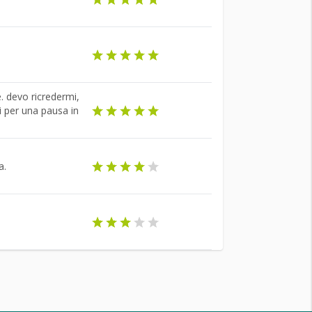
. devo ricredermi,
i per una pausa in
a.