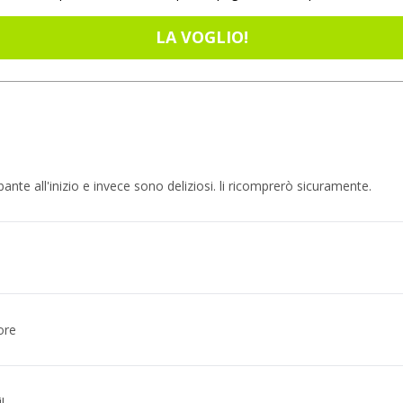
LA VOGLIO!
bante all'inizio e invece sono deliziosi. li ricomprerò sicuramente.
ore
!