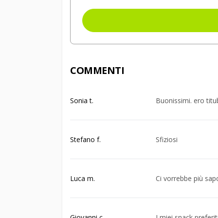
COMMENTI
Sonia t.
Buonissimi. ero titu
Stefano f.
Sfiziosi
Luca m.
Ci vorrebbe più sap
Giovanni c.
I miei snack preferiti