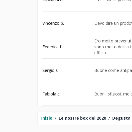
Vincenzo b.
Devo dire un prodot
Ero molto prevenuta
Federica f.
sono molto delicati
ufficio
Sergio s.
Buone come antipast
Fabiola c.
Buoni, sfiziosi, mol
Inizio
/
Le nostre box del 2020
/
Degusta 