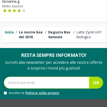
Giovanna g.
Molto buono!
Inizio
/
Le nostre box
/
Degusta Box
/
Latte Zymil UHT
del 2018
Gennaio
Biologico
RESTA SEMPRE INFORMATO!
Iscriviti alla newsletter per accedere alle nostre offerte
e scoprire i trend più gustosi!
OK
Accetto le
Politica sulla privacy