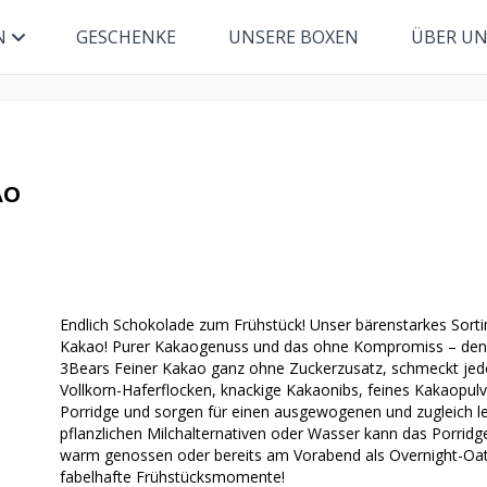
N
GESCHENKE
UNSERE BOXEN
ÜBER U
AO
Endlich Schokolade zum Frühstück! Unser bärenstarkes Sorti
Kakao! Purer Kakaogenuss und das ohne Kompromiss – denn,
3Bears Feiner Kakao ganz ohne Zuckerzusatz, schmeckt jed
Vollkorn-Haferflocken, knackige Kakaonibs, feines Kakaopulv
Porridge und sorgen für einen ausgewogenen und zugleich lec
pflanzlichen Milchalternativen oder Wasser kann das Porrid
warm genossen oder bereits am Vorabend als Overnight-Oat
fabelhafte Frühstücksmomente!