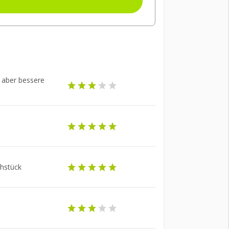
t aber bessere
ühstück