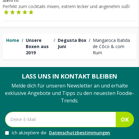
Steffi m.
Perfekt zum cocktails mixen, extrem lecker und angenehm süß!
Home
/
Unsere
/
Degusta Box
/
Mangaroca Batida
Boxen aus
Juni
de Côco & com
2019
Rum
LASS UNS IN KONTAKT BLEIBEN
Melde dich für unseren Newsletter an und erhalte
exklusive Angebote und Tipps zu den neuesten Foodie-
Trends.
OK
Ich akzeptiere die
Datenschutzbestimmungen