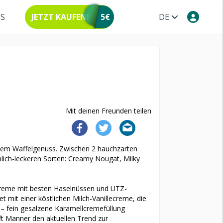
NS
JETZT KAUFEN!
5€
DE
Mit deinen Freunden teilen
rtem Waffelgenuss. Zwischen 2 hauchzarten
hlich-leckeren Sorten: Creamy Nougat, Milky
creme mit besten Haselnüssen und UTZ-
et mit einer köstlichen Milch-Vanillecreme, die
l – fein gesalzene Karamellcremefüllung
ft Manner den aktuellen Trend zur