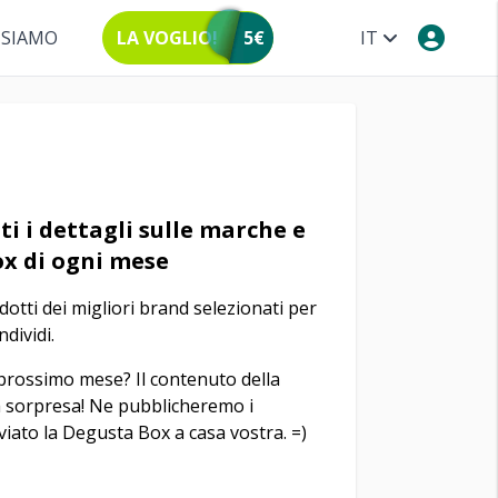
 SIAMO
LA VOGLIO!
5€
IT
ti i dettagli sulle marche e
ox di ogni mese
odotti dei migliori brand selezionati per
dividi.
 prossimo mese? Il contenuto della
 sorpresa! Ne pubblicheremo i
viato la Degusta Box a casa vostra. =)