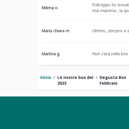
Pultroppo ho trovato
Milena o.
mia mamma , la qua
Maria chiara m.
Ottimo, zenzero e a
Martina g.
Non c’era nella box 
Inizio
/
Le nostre box del
/
Degusta Box
2023
Febbraio