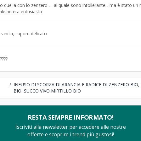
 quella con lo zenzero .... al quale sono intollerante... ma è stato un 
le ne era entusiasta
rancia, sapore delicato
????
/
INFUSO DI SCORZA DI ARANCIA E RADICE DI ZENZERO BIO,
BIO, SUCCO VIVO MIRTILLO BIO
RESTA SEMPRE INFORMATO!
Iscriviti alla newsletter per accedere alle nostre
offerte e scoprire i trend più gustosi!