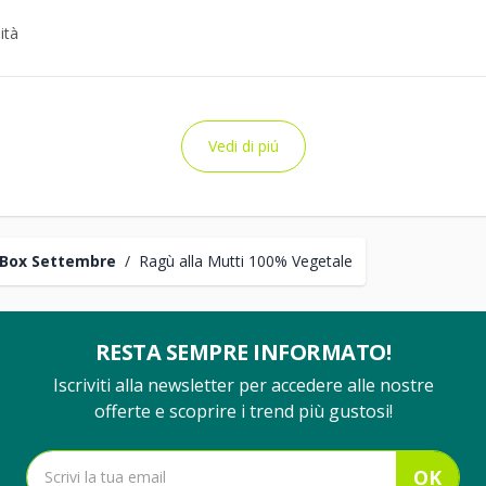
ità
Vedi di piú
Box Settembre
/
Ragù alla Mutti 100% Vegetale
RESTA SEMPRE INFORMATO!
Iscriviti alla newsletter per accedere alle nostre
offerte e scoprire i trend più gustosi!
OK