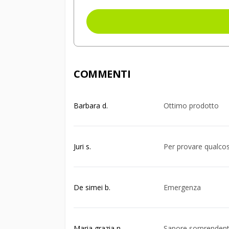
COMMENTI
Barbara d.
Ottimo prodotto
Juri s.
Per provare qualcos
De simei b.
Emergenza
Maria grazia n.
Sapore sorprenden