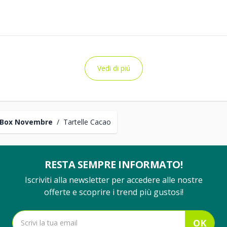
Vedi di piú
 Box Novembre
/
Tartelle Cacao
RESTA SEMPRE INFORMATO!
Iscriviti alla newsletter per accedere alle nostre
offerte e scoprire i trend più gustosi!
OK