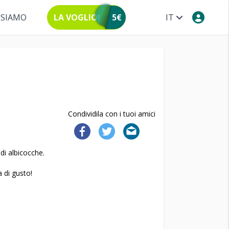
 SIAMO
LA VOGLIO!
5€
IT
Condividila con i tuoi amici
di albicocche.
 di gusto!