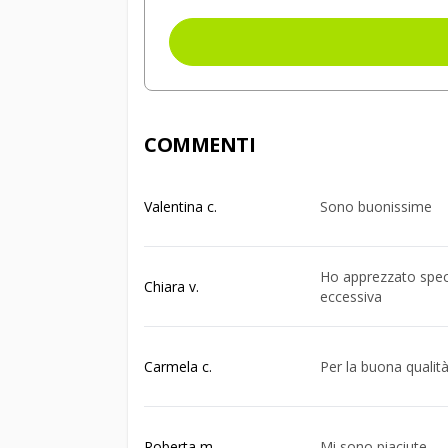
COMMENTI
Valentina c.
Sono buonissime
Ho apprezzato speci
Chiara v.
eccessiva
Carmela c.
Per la buona qualità
Roberta m.
Mi sono piaciute