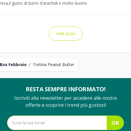
resa,il gusto di burro d'arachidi e molto buono
Vedi di piú
Box Febbraio
/
Tortina Peanut Butter
RESTA SEMPRE INFORMATO!
Iscriviti alla newsletter per accedere alle nostre
offerte e scoprire i trend più gustosi!
OK