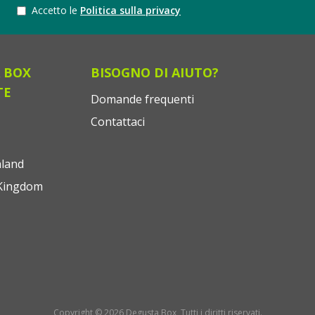
Accetto le
Politica sulla privacy
 BOX
BISOGNO DI AIUTO?
TE
Domande frequenti
Contattaci
land
Kingdom
Copyright © 2026 Degusta Box, Tutti i diritti riservati.