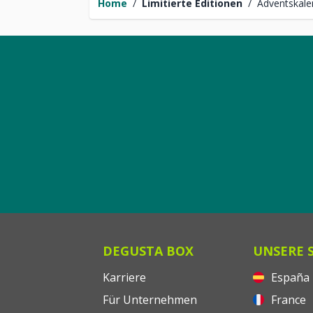
Home
/
Limitierte Editionen
/
Adventskale
DEGUSTA BOX
UNSERE 
Karriere
España
Für Unternehmen
France