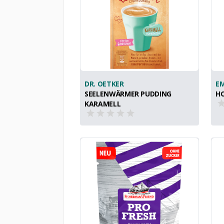
DR. OETKER
E
SEELENWÄRMER PUDDING
HO
KARAMELL